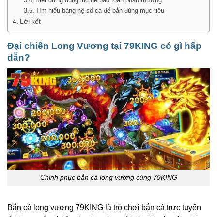
Biết dừng đúng lúc để bảo toàn phần thưởng
Tìm hiểu bảng hệ số cá để bắn đúng mục tiêu
Lời kết
Đại chiến Long Vương tại 79KING có gì hấp
dẫn?
Chinh phục bắn cá long vương cùng 79KING
Bắn cá long vương 79KING là trò chơi bắn cá trực tuyến