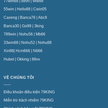
77win88 | 88vn | Ww88
55win | Hello88 | Cwin05
Caxeng | Banca76 | Abc8
Banca30 | Go99 | 3king
789win | Nohu56 | Mb66
33win68 | Nohu52 | Nohu88
Xin88| Hcm666 | N666
Hubet | Okking | 88vv
VỀ CHÚNG TÔI
Điều khoản điều kiện 79KING
Miễn trừ trách nhiệm 79KING