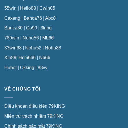
55win | Hello88 | Cwin05
Caxeng | Banca76 | Abc8
Banca30 | Go99 | 3king
789win | Nohu56 | Mb66
33win68 | Nohu52 | Nohu88
Xin88| Hcm666 | N666
Hubet | Okking | 88vv
VỀ CHÚNG TÔI
Điều khoản điều kiện 79KING
Miễn trừ trách nhiệm 79KING
Chính sách bảo mật 79KING