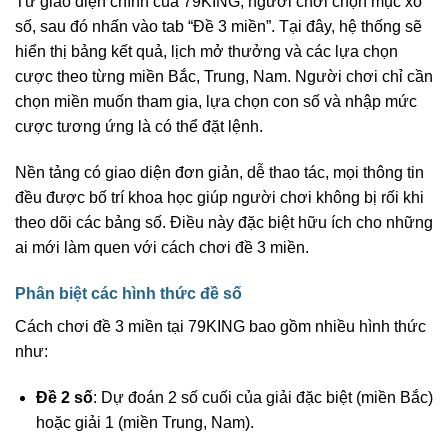
Từ giao diện chính của 79KING, người chơi chọn mục xổ
số, sau đó nhấn vào tab “Đề 3 miền”. Tại đây, hệ thống sẽ
hiển thị bảng kết quả, lịch mở thưởng và các lựa chọn
cược theo từng miền Bắc, Trung, Nam. Người chơi chỉ cần
chọn miền muốn tham gia, lựa chọn con số và nhập mức
cược tương ứng là có thể đặt lệnh.
Nền tảng có giao diện đơn giản, dễ thao tác, mọi thông tin
đều được bố trí khoa học giúp người chơi không bị rối khi
theo dõi các bảng số. Điều này đặc biệt hữu ích cho những
ai mới làm quen với cách chơi đề 3 miền.
Phân biệt các hình thức đề số
Cách chơi đề 3 miền tại 79KING bao gồm nhiều hình thức
như:
Đề 2 số
: Dự đoán 2 số cuối của giải đặc biệt (miền Bắc)
hoặc giải 1 (miền Trung, Nam).