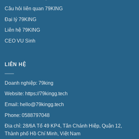
Câu hỏi liên quan 79KING
Đại lý 79KING
Liên hệ 79KING
CEO VU Sinh
LIÊN HỆ
Doanh nghiệp: 79king
Website:
https://79kingg.tech
Email: hello@79kingg.tech
Phone: 0588797048
Địa chỉ: 28/6A Tổ 49 KP4, Tân Chánh Hiệp, Quận 12,
Thành phố Hồ Chí Minh, Việt Nam