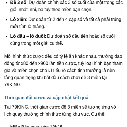
Đề 3 số
: Dự đoán chính xác 3 số cuối của một trong các
giải nhất, nhì, ba tuỳ theo miền bạn chọn.
Lô xiên
: Dự đoán từ 2 đến 4 cặp số và tất cả phải trúng
mới tính là thắng.
Lô đầu – lô đuôi
: Dự đoán số đầu tiên hoặc số cuối
cùng trong một giải cụ thể.
Mỗi hình thức cược đều có tỷ lệ ăn khác nhau, thường dao
động từ x80 đến x900 lần tiền cược, tuỳ loại hình bạn tham
gia và miền chọn chơi. Hiểu rõ cách tính thưởng là nền
tảng quan trọng khi bắt đầu cách chơi đề 3 miền tại
79KING.
Thời gian đặt cược và cập nhật kết quả
Tại 79KING, thời gian cược đề 3 miền sẽ tương ứng với
lịch quay thưởng chính thức từng khu vực. Cụ thể: