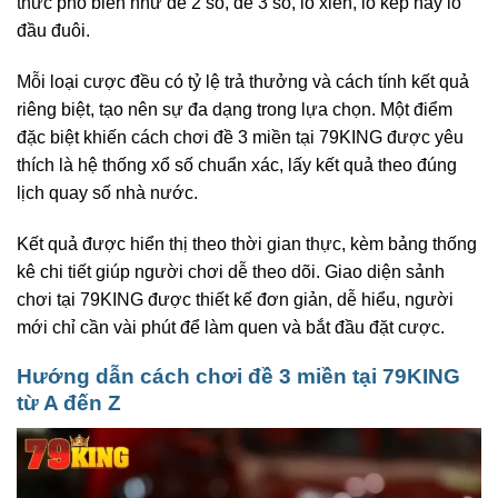
thức phổ biến như đề 2 số, đề 3 số, lô xiên, lô kép hay lô
đầu đuôi.
Mỗi loại cược đều có tỷ lệ trả thưởng và cách tính kết quả
riêng biệt, tạo nên sự đa dạng trong lựa chọn. Một điểm
đặc biệt khiến cách chơi đề 3 miền tại 79KING được yêu
thích là hệ thống xổ số chuẩn xác, lấy kết quả theo đúng
lịch quay số nhà nước.
Kết quả được hiển thị theo thời gian thực, kèm bảng thống
kê chi tiết giúp người chơi dễ theo dõi. Giao diện sảnh
chơi tại 79KING được thiết kế đơn giản, dễ hiểu, người
mới chỉ cần vài phút để làm quen và bắt đầu đặt cược.
Hướng dẫn cách chơi đề 3 miền tại 79KING
từ A đến Z