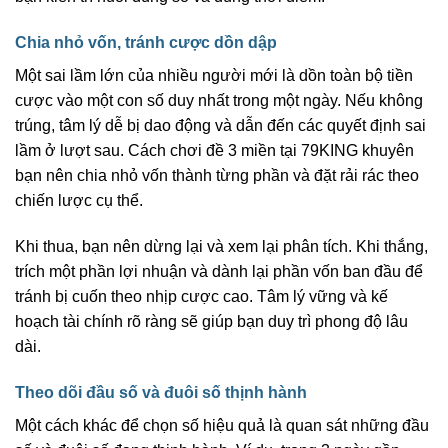
Chia nhỏ vốn, tránh cược dồn dập
Một sai lầm lớn của nhiều người mới là dồn toàn bộ tiền
cược vào một con số duy nhất trong một ngày. Nếu không
trúng, tâm lý dễ bị dao động và dẫn đến các quyết định sai
lầm ở lượt sau. Cách chơi đề 3 miền tại 79KING khuyên
bạn nên chia nhỏ vốn thành từng phần và đặt rải rác theo
chiến lược cụ thể.
Khi thua, bạn nên dừng lại và xem lại phân tích. Khi thắng,
trích một phần lợi nhuận và dành lại phần vốn ban đầu để
tránh bị cuốn theo nhịp cược cao. Tâm lý vững và kế
hoạch tài chính rõ ràng sẽ giúp bạn duy trì phong độ lâu
dài.
Theo dõi đầu số và đuôi số thịnh hành
Một cách khác để chọn số hiệu quả là quan sát những đầu