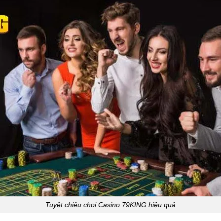
Tuyệt chiêu chơi Casino 79KING hiệu quả