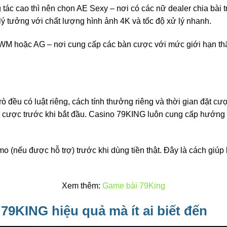
tác cao thì nên chọn AE Sexy – nơi có các nữ dealer chia bài t
lý tưởng với chất lượng hình ảnh 4K và tốc độ xử lý nhanh.
h WM hoặc AG – nơi cung cấp các bàn cược với mức giới hạn th
i trò đều có luật riêng, cách tính thưởng riêng và thời gian đặt 
n cược trước khi bắt đầu. Casino 79KING luôn cung cấp hướng 
mo (nếu được hỗ trợ) trước khi dùng tiền thật. Đây là cách giúp
Xem thêm:
Game bài 79King
79KING hiệu quả mà ít ai biết đến