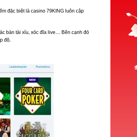
iểm đặc biệt là casino 79KING luôn cập
ác bàn tài xỉu, xóc đĩa live… Bên cạnh đó
p độ.