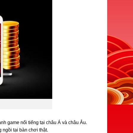
ành game nổi tiếng tại châu Á và châu Âu.
ngồi tại bàn chơi thật.