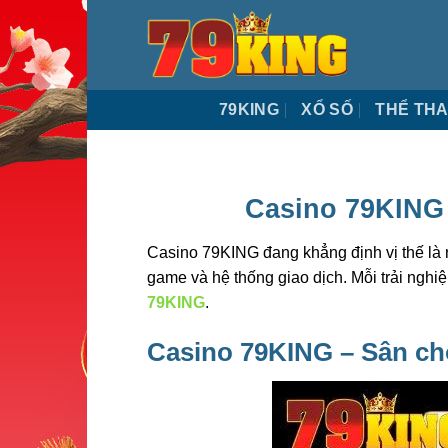
Bỏ
qua
nội
dung
79KING
XỔ SỐ
THỂ TH
Casino 79KING
Casino 79KING đang khẳng định vị thế là 
game và hệ thống giao dịch. Mỗi trải ngh
79KING
.
Casino 79KING – Sân ch