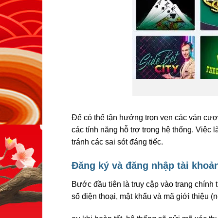
Để có thể tận hưởng trọn vẹn các ván cượ
các tính năng hỗ trợ trong hệ thống. Việc
tránh các sai sót đáng tiếc.
Đăng ký và đăng nhập tài khoả
Bước đầu tiên là truy cập vào trang chín
số điện thoại, mật khẩu và mã giới thiệu (