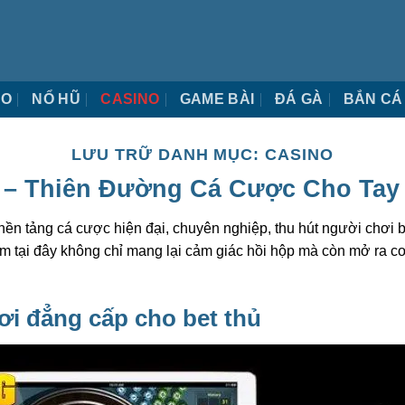
AO
NỔ HŨ
CASINO
GAME BÀI
ĐÁ GÀ
BẮN CÁ
LƯU TRỮ DANH MỤC:
CASINO
 – Thiên Đường Cá Cược Cho Tay
nền tảng cá cược hiện đại, chuyên nghiệp, thu hút người chơi 
iệm tại đây không chỉ mang lại cảm giác hồi hộp mà còn mở ra 
ơi đẳng cấp cho bet thủ