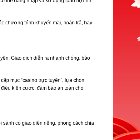
 có thể đăng nhập và sử dụng toàn bộ tính
c chương trình khuyến mãi, hoàn trả, hay
yền. Giao dịch diễn ra nhanh chóng, bảo
y cập mục “casino trực tuyến”, lựa chọn
h điều kiện cược, đảm bảo an toàn cho
 sảnh có giao diện riêng, phong cách chia