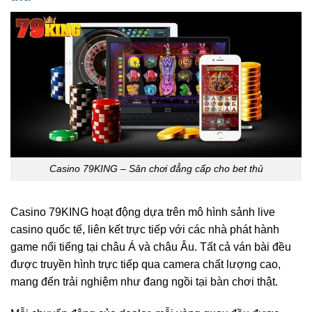
Casino 79KING – Sân chơi đẳng cấp cho bet thủ
Casino 79KING hoạt động dựa trên mô hình sảnh live
casino quốc tế, liên kết trực tiếp với các nhà phát hành
game nổi tiếng tại châu Á và châu Âu. Tất cả ván bài đều
được truyền hình trực tiếp qua camera chất lượng cao,
mang đến trải nghiệm như đang ngồi tại bàn chơi thật.