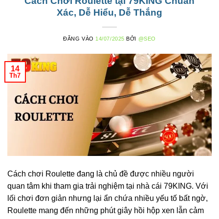
Cách Chơi Roulette tại 79KING Chuẩn
Xác, Dễ Hiểu, Dễ Thắng
ĐĂNG VÀO
14/07/2025
BỞI
@SEO
14
Th7
Cách chơi Roulette đang là chủ đề được nhiều người
quan tâm khi tham gia trải nghiệm tại nhà cái 79KING. Với
lối chơi đơn giản nhưng lại ẩn chứa nhiều yếu tố bất ngờ,
Roulette mang đến những phút giây hồi hộp xen lẫn cảm