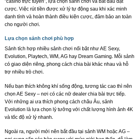
“casino trực tuyến”, lựa chọn sảnh chơi và bắt đầu đặt
cược. Việc rút tiền được xử lý tự động sau khi xác minh
danh tính và hoàn thành điều kiện cược, đảm bảo an toàn
cho người chơi.
Lựa chọn sảnh chơi phù hợp
Sảnh tích hợp nhiều sảnh chơi nổi bật như AE Sexy,
Evolution, Playtech, WM, AG hay Dream Gaming. Mỗi sảnh
có giao diện riêng, phong cách chia bài khác nhau và hỗ
trợ nhiều trò chơi.
Nếu bạn thích không khí sống động, tương tác cao thì nên
chọn AE Sexy – nơi có các nữ dealer chia bài trực tiếp.
Với những ai ưa thích phong cách châu Âu, sảnh
Evolution là lựa chọn lý tưởng với chất lượng hình ảnh 4K
và tốc độ xử lý nhanh.
Ngoài ra, người mới nên bắt đầu tại sảnh WM hoặc AG –