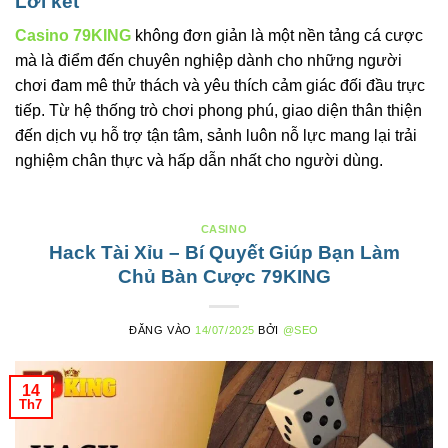
Lời kết
Casino 79KING
không đơn giản là một nền tảng cá cược
mà là điểm đến chuyên nghiệp dành cho những người
chơi đam mê thử thách và yêu thích cảm giác đối đầu trực
tiếp. Từ hệ thống trò chơi phong phú, giao diện thân thiện
đến dịch vụ hỗ trợ tận tâm, sảnh luôn nỗ lực mang lại trải
nghiệm chân thực và hấp dẫn nhất cho người dùng.
CASINO
Hack Tài Xỉu – Bí Quyết Giúp Bạn Làm
Chủ Bàn Cược 79KING
ĐĂNG VÀO
14/07/2025
BỞI
@SEO
14
Th7