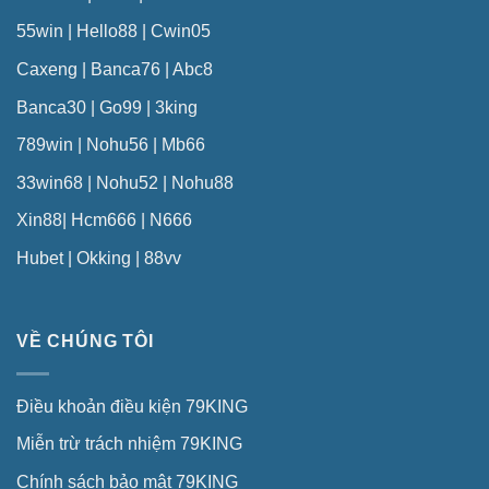
55win | Hello88 | Cwin05
Caxeng | Banca76 | Abc8
Banca30 | Go99 | 3king
789win | Nohu56 | Mb66
33win68 | Nohu52 | Nohu88
Xin88| Hcm666 | N666
Hubet | Okking | 88vv
VỀ CHÚNG TÔI
Điều khoản điều kiện 79KING
Miễn trừ trách nhiệm 79KING
Chính sách bảo mật 79KING