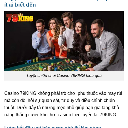
ít ai biết đến
Tuyệt chiêu chơi Casino 79KING hiệu quả
Casino 79KING không phải trò chơi phụ thuộc vào may rủi
mà còn đòi hỏi sự quan sát, tư duy và điều chỉnh chiến
thuật. Dưới đây là những mẹo nhỏ giúp bạn gia tăng khả
năng thắng cược khi chơi casino trực tuyến tại 79KING.
Luôn bắt đầu với bàn cược nhỏ để làm nóng