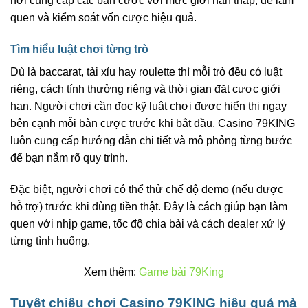
nơi cung cấp các bàn cược với mức giới hạn thấp, dễ làm
quen và kiểm soát vốn cược hiệu quả.
Tìm hiểu luật chơi từng trò
Dù là baccarat, tài xỉu hay roulette thì mỗi trò đều có luật
riêng, cách tính thưởng riêng và thời gian đặt cược giới
hạn. Người chơi cần đọc kỹ luật chơi được hiển thị ngay
bên cạnh mỗi bàn cược trước khi bắt đầu. Casino 79KING
luôn cung cấp hướng dẫn chi tiết và mô phỏng từng bước
để bạn nắm rõ quy trình.
Đặc biệt, người chơi có thể thử chế độ demo (nếu được
hỗ trợ) trước khi dùng tiền thật. Đây là cách giúp bạn làm
quen với nhịp game, tốc độ chia bài và cách dealer xử lý
từng tình huống.
Xem thêm:
Game bài 79King
Tuyệt chiêu chơi Casino 79KING hiệu quả mà