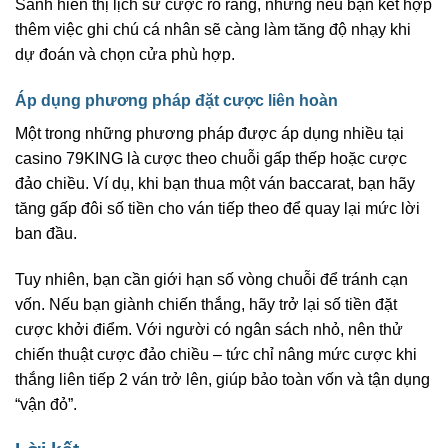
Sảnh hiển thị lịch sử cược rõ ràng, nhưng nếu bạn kết hợp
thêm việc ghi chú cá nhân sẽ càng làm tăng độ nhạy khi
dự đoán và chọn cửa phù hợp.
Áp dụng phương pháp đặt cược liên hoàn
Một trong những phương pháp được áp dụng nhiều tại
casino 79KING là cược theo chuỗi gấp thếp hoặc cược
đảo chiều. Ví dụ, khi bạn thua một ván baccarat, bạn hãy
tăng gấp đôi số tiền cho ván tiếp theo để quay lại mức lời
ban đầu.
Tuy nhiên, bạn cần giới hạn số vòng chuỗi để tránh cạn
vốn. Nếu bạn giành chiến thắng, hãy trở lại số tiền đặt
cược khởi điểm. Với người có ngân sách nhỏ, nên thử
chiến thuật cược đảo chiều – tức chỉ nâng mức cược khi
thắng liên tiếp 2 ván trở lên, giúp bảo toàn vốn và tận dụng
“vận đỏ”.