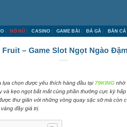
AO
NỔ HŨ
CASINO
GAME BÀI
ĐÁ GÀ
BẮN CÁ
Fruit – Game Slot Ngọt Ngào Đậm 
à lựa chọn được yêu thích hàng đầu tại
79KING
nhờ v
ây và kẹo ngọt bắt mắt cùng phần thưởng cực kỳ hấp 
được thư giãn với những vòng quay sặc sỡ mà còn c
vàng đầy giá trị.