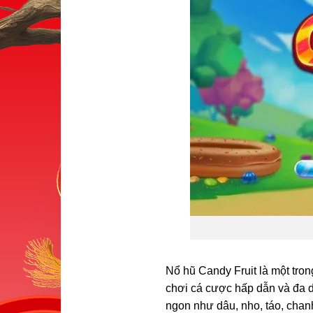
Nổ hũ Candy Fruit là một tron
chơi cá cược hấp dẫn và đa dạ
ngon như dâu, nho, táo, chan