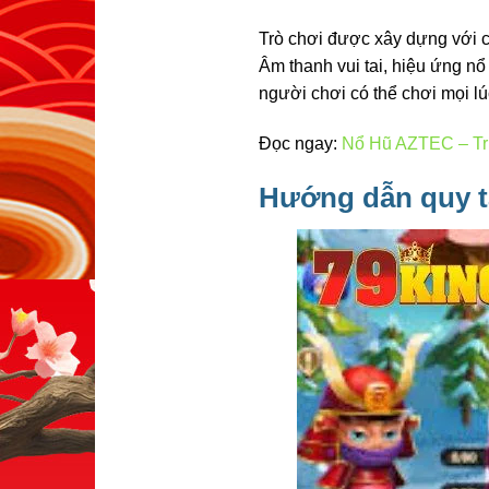
Trò chơi được xây dựng với cấ
Âm thanh vui tai, hiệu ứng nổ
người chơi có thể chơi mọi l
Đọc ngay:
Nổ Hũ AZTEC – Tr
Hướng dẫn quy tắ