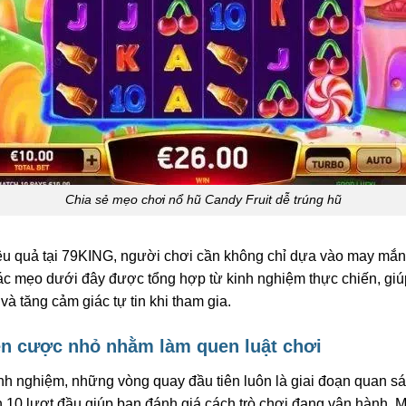
Chia sẻ mẹo chơi nổ hũ Candy Fruit dễ trúng hũ
ệu quả tại 79KING, người chơi cần không chỉ dựa vào may mắn 
c mẹo dưới đây được tổng hợp từ kinh nghiệm thực chiến, giúp b
à tăng cảm giác tự tin khi tham gia.
ền cược nhỏ nhằm làm quen luật chơi
nh nghiệm, những vòng quay đầu tiên luôn là giai đoạn quan s
 10 lượt đầu giúp bạn đánh giá cách trò chơi đang vận hành. Mỗ