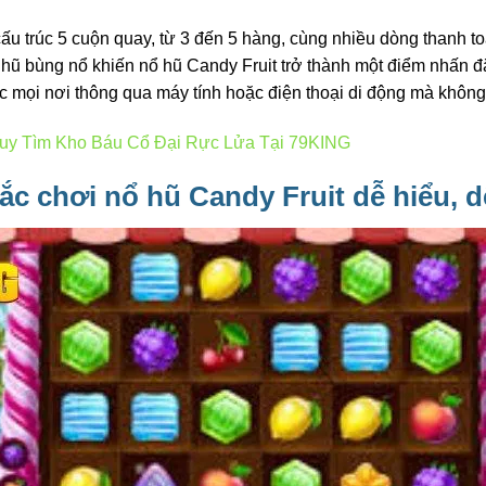
u trúc 5 cuộn quay, từ 3 đến 5 hàng, cùng nhiều dòng thanh toá
 hũ bùng nổ khiến nổ hũ Candy Fruit trở thành một điểm nhấn đặ
úc mọi nơi thông qua máy tính hoặc điện thoại di động mà không
uy Tìm Kho Báu Cổ Đại Rực Lửa Tại 79KING
c chơi nổ hũ Candy Fruit dễ hiểu, d