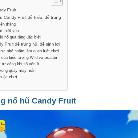
dy Fruit
 Candy Fruit dễ hiểu, dễ trúng
iến thắng
ò thiết yếu
ộ nổ quà tặng đặc biệt
 Fruit dễ trúng hũ, dễ sinh lời
ược nhỏ nhằm làm quen luật chơi
 của biểu tượng Wild và Scatter
 tự động khi số vốn ít
vòng quay may mắn
 cuộc chơi
g nổ hũ Candy Fruit