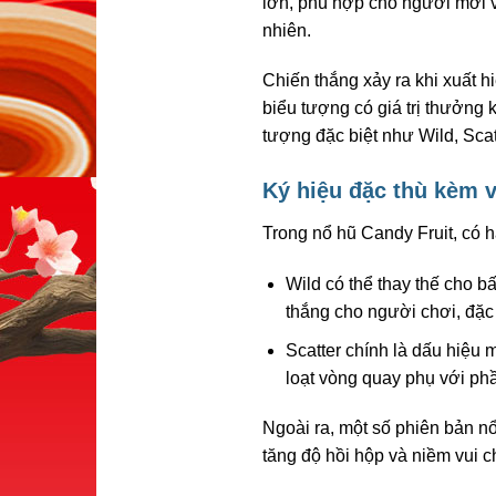
lớn, phù hợp cho người mới v
nhiên.
Chiến thắng xảy ra khi xuất h
biểu tượng có giá trị thưởng 
tượng đặc biệt như Wild, Scat
Ký hiệu đặc thù kèm va
Trong nổ hũ Candy Fruit, có h
Wild có thể thay thế cho b
thắng cho người chơi, đặc b
Scatter chính là dấu hiệu 
loạt vòng quay phụ với ph
Ngoài ra, một số phiên bản n
tăng độ hồi hộp và niềm vui c