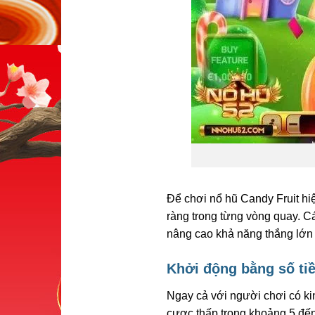
Để chơi nổ hũ Candy Fruit hi
ràng trong từng vòng quay. Cá
nâng cao khả năng thắng lớn v
Khởi động bằng số ti
Ngay cả với người chơi có ki
cược thấp trong khoảng 5 đến