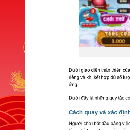
Dưới giao diện thân thiện của
riêng và khi kết hợp đủ số l
ứng.
Dưới đây là những quy tắc cơ
Cách quay và xác địn
Người chơi bắt đầu bằng việc