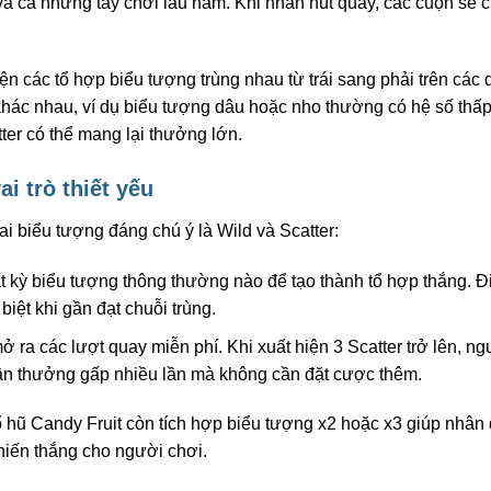
à cả những tay chơi lâu năm. Khi nhấn nút quay, các cuộn sẽ 
iện các tổ hợp biểu tượng trùng nhau từ trái sang phải trên các
khác nhau, ví dụ biểu tượng dâu hoặc nho thường có hệ số thấp,
ter có thể mang lại thưởng lớn.
i trò thiết yếu
ai biểu tượng đáng chú ý là Wild và Scatter:
ất kỳ biểu tượng thông thường nào để tạo thành tổ hợp thắng. 
iệt khi gần đạt chuỗi trùng.
mở ra các lượt quay miễn phí. Khi xuất hiện 3 Scatter trở lên, 
ần thưởng gấp nhiều lần mà không cần đặt cược thêm.
ổ hũ Candy Fruit còn tích hợp biểu tượng x2 hoặc x3 giúp nhân
hiến thắng cho người chơi.