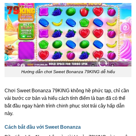
Hướng dẫn chơi Sweet Bonanza 79KING dễ hiểu
Chơi Sweet Bonanza 79KING không hề phức tạp, chỉ cần
vài bước cơ bản và hiểu cách tính điểm là bạn đã có thể
bắt đầu ngay hành trình chinh phục slot trái cây hấp dẫn
này.
Cách bắt đầu với Sweet Bonanza