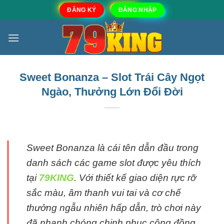
Bỏ
ĐĂNG KÝ
ĐĂNG NHẬP
qua
nội
dung
Sweet Bonanza – Slot Trái Cây Ngọt
Ngào, Thưởng Lớn Đổi Đời
Sweet Bonanza là cái tên dẫn đầu trong
danh sách các game slot được yêu thích
tại
79KING
. Với thiết kế giao diện rực rỡ
sắc màu, âm thanh vui tai và cơ chế
thưởng ngẫu nhiên hấp dẫn, trò chơi này
đã nhanh chóng chinh phục cộng đồng