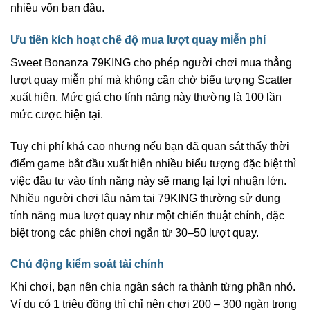
nhiều vốn ban đầu.
Ưu tiên kích hoạt chế độ mua lượt quay miễn phí
Sweet Bonanza 79KING cho phép người chơi mua thẳng
lượt quay miễn phí mà không cần chờ biểu tượng Scatter
xuất hiện. Mức giá cho tính năng này thường là 100 lần
mức cược hiện tại.
Tuy chi phí khá cao nhưng nếu bạn đã quan sát thấy thời
điểm game bắt đầu xuất hiện nhiều biểu tượng đặc biệt thì
việc đầu tư vào tính năng này sẽ mang lại lợi nhuận lớn.
Nhiều người chơi lâu năm tại 79KING thường sử dụng
tính năng mua lượt quay như một chiến thuật chính, đặc
biệt trong các phiên chơi ngắn từ 30–50 lượt quay.
Chủ động kiểm soát tài chính
Khi chơi, bạn nên chia ngân sách ra thành từng phần nhỏ.
Ví dụ có 1 triệu đồng thì chỉ nên chơi 200 – 300 ngàn trong