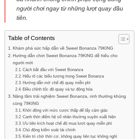
người chơi ngay từ những lượt quay đầu
tiên.
Table of Contents
Khám phá sức hấp dẫn về Sweet Bonanza 79KING
Hướng dẫn chơi Sweet Bonanza 79KING dễ hiểu cho
người mới
Cách bắt đầu với Sweet Bonanza
Hiểu rõ các biểu tượng trong Sweet Bonanza
Hướng dẫn mở chế độ quay miễn phí
Điều chỉnh tốc độ quay và tự động hóa
Nâng tầm trải nghiệm Sweet Bonanza, rinh thưởng khủng
cùng 79KING
Khởi động với mức cược thấp để lấy cảm giác
Canh thời điểm hệ số nhân thường xuyên xuất hiện
Ưu tiên kích hoạt chế độ mua lượt quay miễn phí
Chủ động kiểm soát tài chính
Kiên trì chờ thời cơ, không quay liên tục không nghỉ