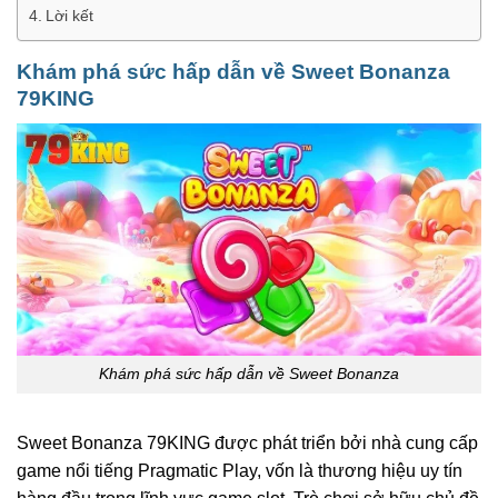
Lời kết
Khám phá sức hấp dẫn về Sweet Bonanza
79KING
Khám phá sức hấp dẫn về Sweet Bonanza
Sweet Bonanza 79KING được phát triển bởi nhà cung cấp
game nổi tiếng Pragmatic Play, vốn là thương hiệu uy tín