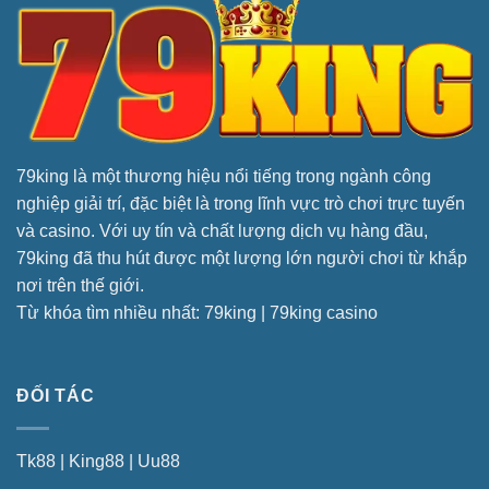
79king
là một thương hiệu nổi tiếng trong ngành công
nghiệp giải trí, đặc biệt là trong lĩnh vực trò chơi trực tuyến
và casino. Với uy tín và chất lượng dịch vụ hàng đầu,
79king đã thu hút được một lượng lớn người chơi từ khắp
nơi trên thế giới.
Từ khóa tìm nhiều nhất: 79king | 79king casino
ĐỐI TÁC
Tk88 | King88 | Uu88