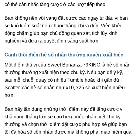
có thể cân nhắc tăng cược ở các lượt tiếp theo.
Bạn không nên vội vàng đặt cược cao ngay từ đầu vì bạn
sẽ khó kiểm soát nếu chuỗi thắng chưa đến. Việc khởi
động chậm giúp bạn chủ động quan sát, tích lũy kinh
nghiệm và đưa ra quyết định sáng suốt hơn.
Canh thời điểm hệ số nhân thường xuyên xuất hiện
Một điểm thú vị của Sweet Bonanza 79KING là hệ số nhân
thưởng thường xuất hiện theo chu kỳ. Nếu bạn để ý kỹ,
sau mỗi chuỗi quay có nhiều Tumble hoặc khi gần đủ
Scatter, các hệ số nhân như x10, x25 sẽ xuất hiện nhiều
hơn.
Bạn hãy tận dụng những thời điểm này để tăng cược vì
khả năng thắng lớn sẽ cao hơn. Việc nhận biết chu kỳ
thưởng và chọn thời điểm đặt cược phù hợp sẽ giúp bạn
tối đa hóa số tiền nhận được mà không phải mạo hiểm quá