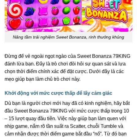
Nâng tầm trải nghiệm Sweet Bonanza, rinh thưởng khủng
Đừng để vẻ ngoài ngọt ngào của Sweet Bonanza 79KING
đánh lừa bạn. Đây là trò chơi đòi hỏi sự quan sát và lựa
chọn thời điểm chính xác để đặt cược. Dưới đây là các
mẹo giúp bạn làm chủ trò chơi này.
Khởi động với mức cược thấp để lấy cảm giác
Dù bạn là người chơi mới hay đã có kinh nghiệm, hãy bắt
đầu Sweet Bonanza 79KING với mức cược thấp trong 10
– 15 lượt quay đầu tiên. Việc này giúp bạn làm quen với
nhịp game, nắm rõ tần suất ra Scatter, chuỗi Tumble và
cảm nhận được thời điểm game bắt đầu “nổ”. Từ đó bạn