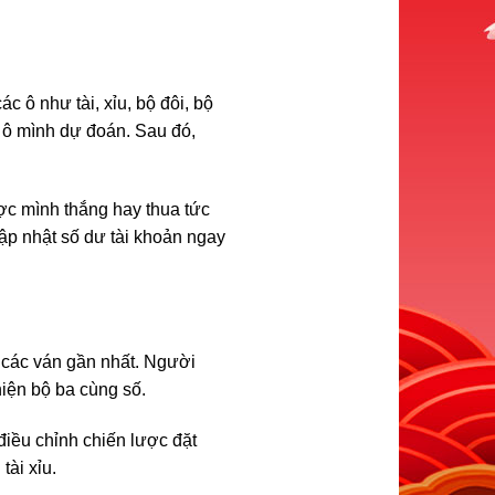
c ô như tài, xỉu, bộ đôi, bộ
 ô mình dự đoán. Sau đó,
ợc mình thắng hay thua tức
ập nhật số dư tài khoản ngay
ả các ván gần nhất. Người
 hiện bộ ba cùng số.
điều chỉnh chiến lược đặt
ài xỉu.