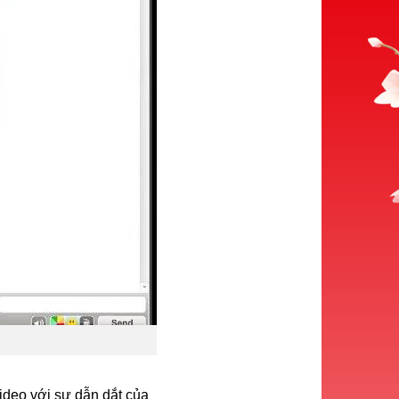
video với sự dẫn dắt của