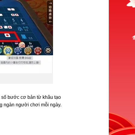
t số bước cơ bản từ khâu tạo
ng ngàn người chơi mỗi ngày.