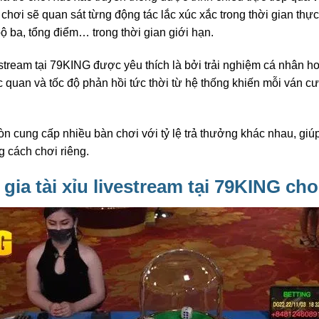
hơi sẽ quan sát từng động tác lắc xúc xắc trong thời gian thực
 bộ ba, tổng điểm… trong thời gian giới hạn.
vestream tại 79KING được yêu thích là bởi trải nghiệm cá nhân h
c quan và tốc độ phản hồi tức thời từ hệ thống khiến mỗi ván c
n cung cấp nhiều bàn chơi với tỷ lệ trả thưởng khác nhau, giúp
 cách chơi riêng.
ia tài xỉu livestream tại 79KING cho