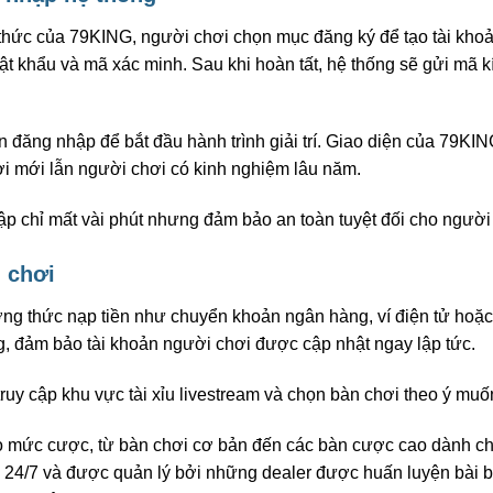
 thức của 79KING, người chơi chọn mục đăng ký để tạo tài kho
mật khẩu và mã xác minh. Sau khi hoàn tất, hệ thống sẽ gửi mã kí
n đăng nhập để bắt đầu hành trình giải trí. Giao diện của 79KIN
ời mới lẫn người chơi có kinh nghiệm lâu năm.
ập chỉ mất vài phút nhưng đảm bảo an toàn tuyệt đối cho người
 chơi
g thức nạp tiền như chuyển khoản ngân hàng, ví điện tử hoặ
ng, đảm bảo tài khoản người chơi được cập nhật ngay lập tức.
ruy cập khu vực tài xỉu livestream và chọn bàn chơi theo ý muố
 mức cược, từ bàn chơi cơ bản đến các bàn cược cao dành ch
 24/7 và được quản lý bởi những dealer được huấn luyện bài b