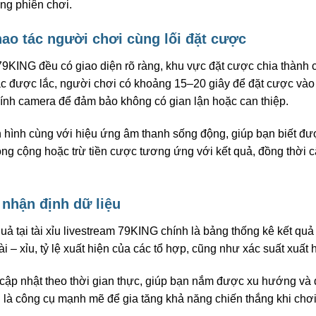
ừng phiên chơi.
thao tác người chơi cùng lối đặt cược
 79KING đều có giao diện rõ ràng, khu vực đặt cược chia thành cá
c được lắc, người chơi có khoảng 15–20 giây để đặt cược vào
 kính camera để đảm bảo không có gian lận hoặc can thiệp.
n hình cùng với hiệu ứng âm thanh sống động, giúp bạn biết đư
ộng cộng hoặc trừ tiền cược tương ứng với kết quả, đồng thời c
 nhận định dữ liệu
 quả tại tài xỉu livestream 79KING chính là bảng thống kê kết qu
tài – xỉu, tỷ lệ xuất hiện của các tổ hợp, cũng như xác suất xuất
cập nhật theo thời gian thực, giúp bạn nắm được xu hướng và 
là công cụ mạnh mẽ để gia tăng khả năng chiến thắng khi chơi t