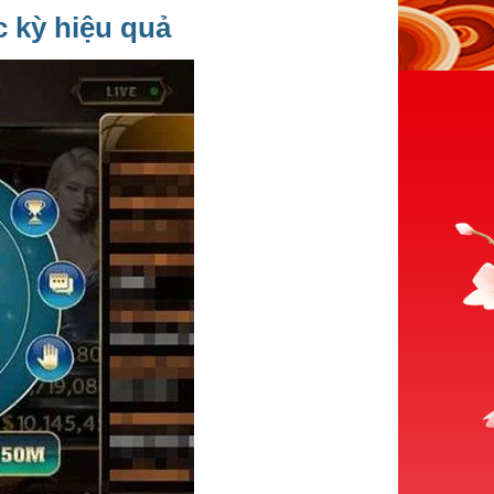
c kỳ hiệu quả