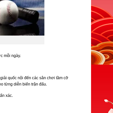
ợc mỗi ngày.
giải quốc nội đến các sân chơi tầm cỡ
eo từng diễn biến trận đấu.
uẩn xác.