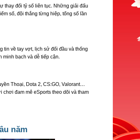
 thay đổi tỷ số liên tục. Những giải đấu
m số, đội thắng từng hiệp, tổng số lần
in về tay vợt, lịch sử đối đầu và thống
h minh bạch và dễ tiếp cận.
uyền Thoại, Dota 2, CS:GO, Valorant…
ười chơi đam mê eSports theo dõi và tham
lâu năm