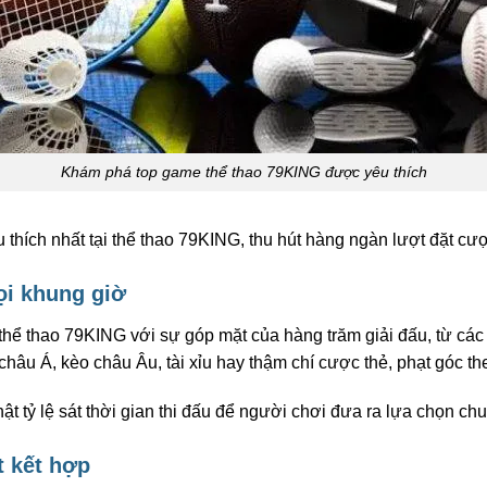
Khám phá top game thể thao 79KING được yêu thích
u thích nhất tại thể thao 79KING, thu hút hàng ngàn lượt đặt cư
ọi khung giờ
hể thao 79KING với sự góp mặt của hàng trăm giải đấu, từ các 
châu Á, kèo châu Âu, tài xỉu hay thậm chí cược thẻ, phạt góc th
t tỷ lệ sát thời gian thi đấu để người chơi đưa ra lựa chọn ch
t kết hợp