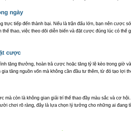
ong ngày
g trực tiếp đến thành bại. Nếu là trận đấu lớn, bạn nên cược s
nh thể thao, việc theo dõi diễn biến và đặt cược đúng lúc có thể
đặt cược
h tặng thưởng, hoàn trả cược hoặc tăng tỷ lệ kèo trong giờ và
h gia tăng nguồn vốn mà không cần đầu tư thêm, từ đó tạo lợi t
ợc mà còn là không gian giải trí thể thao đầy màu sắc và cơ hộ
ười chơi rõ ràng, đây là lựa chọn lý tưởng cho những ai đang 