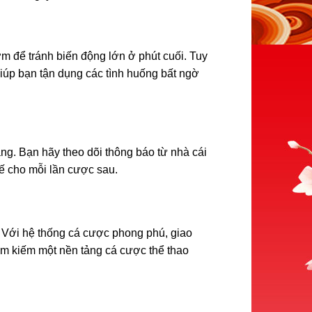
ớm để tránh biến động lớn ở phút cuối. Tuy
 giúp bạn tận dụng các tình huống bất ngờ
ng. Bạn hãy theo dõi thông báo từ nhà cái
hế cho mỗi lần cược sau.
i. Với hệ thống cá cược phong phú, giao
tìm kiếm một nền tảng cá cược thể thao