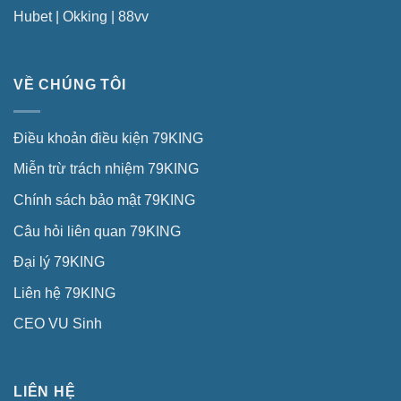
Hubet | Okking | 88vv
VỀ CHÚNG TÔI
Điều khoản điều kiện 79KING
Miễn trừ trách nhiệm 79KING
Chính sách bảo mật 79KING
Câu hỏi liên quan 79KING
Đại lý 79KING
Liên hệ 79KING
CEO VU Sinh
LIÊN HỆ