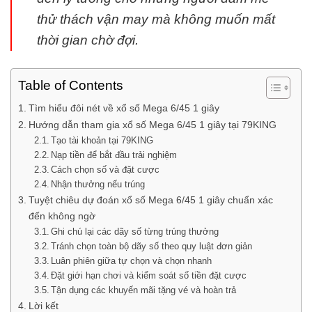
thử thách vận may mà không muốn mất
thời gian chờ đợi.
Table of Contents
Tìm hiểu đôi nét về xổ số Mega 6/45 1 giây
Hướng dẫn tham gia xổ số Mega 6/45 1 giây tại 79KING
Tạo tài khoản tại 79KING
Nạp tiền để bắt đầu trải nghiệm
Cách chọn số và đặt cược
Nhận thưởng nếu trúng
Tuyệt chiêu dự đoán xổ số Mega 6/45 1 giây chuẩn xác
đến không ngờ
Ghi chú lại các dãy số từng trúng thưởng
Tránh chọn toàn bộ dãy số theo quy luật đơn giản
Luân phiên giữa tự chọn và chọn nhanh
Đặt giới hạn chơi và kiểm soát số tiền đặt cược
Tận dụng các khuyến mãi tặng vé và hoàn trả
Lời kết