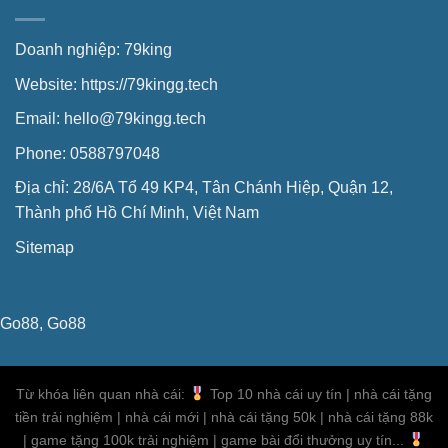
Doanh nghiệp: 79king
Website:
https://79kingg.tech
Email: hello@79kingg.tech
Phone: 0588797048
Địa chỉ: 28/6A Tổ 49 KP4, Tân Chánh Hiệp, Quận 12,
Thành phố Hồ Chí Minh, Việt Nam
Sitemap
Go88
,
Go88
Từ khóa liên quan nhà cái:
Top 10 nhà cái uy tín | nhà cái tặng
tiền trải nghiệm | nhà cái mới | nhà cái tặng 50k | nhà cái tặng 88k
| game tặng 100k trải nghiệm | game bài đổi thưởng uy tín...