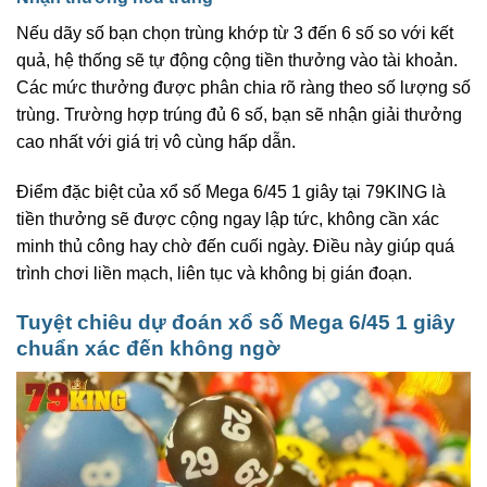
Nếu dãy số bạn chọn trùng khớp từ 3 đến 6 số so với kết
quả, hệ thống sẽ tự động cộng tiền thưởng vào tài khoản.
Các mức thưởng được phân chia rõ ràng theo số lượng số
trùng. Trường hợp trúng đủ 6 số, bạn sẽ nhận giải thưởng
cao nhất với giá trị vô cùng hấp dẫn.
Điểm đặc biệt của xổ số Mega 6/45 1 giây tại 79KING là
tiền thưởng sẽ được cộng ngay lập tức, không cần xác
minh thủ công hay chờ đến cuối ngày. Điều này giúp quá
trình chơi liền mạch, liên tục và không bị gián đoạn.
Tuyệt chiêu dự đoán xổ số Mega 6/45 1 giây
chuẩn xác đến không ngờ