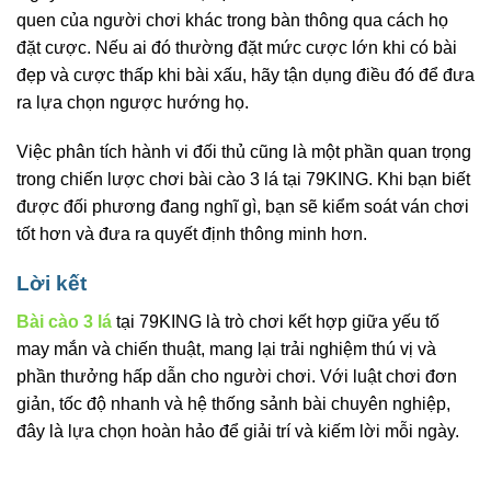
quen của người chơi khác trong bàn thông qua cách họ
đặt cược. Nếu ai đó thường đặt mức cược lớn khi có bài
đẹp và cược thấp khi bài xấu, hãy tận dụng điều đó để đưa
ra lựa chọn ngược hướng họ.
Việc phân tích hành vi đối thủ cũng là một phần quan trọng
trong chiến lược chơi bài cào 3 lá tại 79KING. Khi bạn biết
được đối phương đang nghĩ gì, bạn sẽ kiểm soát ván chơi
tốt hơn và đưa ra quyết định thông minh hơn.
Lời kết
Bài cào 3 lá
tại 79KING là trò chơi kết hợp giữa yếu tố
may mắn và chiến thuật, mang lại trải nghiệm thú vị và
phần thưởng hấp dẫn cho người chơi. Với luật chơi đơn
giản, tốc độ nhanh và hệ thống sảnh bài chuyên nghiệp,
đây là lựa chọn hoàn hảo để giải trí và kiếm lời mỗi ngày.