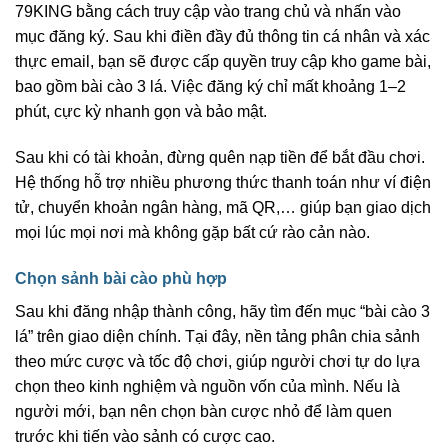
79KING bằng cách truy cập vào trang chủ và nhấn vào
mục đăng ký. Sau khi điền đầy đủ thông tin cá nhân và xác
thực email, bạn sẽ được cấp quyền truy cập kho game bài,
bao gồm bài cào 3 lá. Việc đăng ký chỉ mất khoảng 1–2
phút, cực kỳ nhanh gọn và bảo mật.
Sau khi có tài khoản, đừng quên nạp tiền để bắt đầu chơi.
Hệ thống hỗ trợ nhiều phương thức thanh toán như ví điện
tử, chuyển khoản ngân hàng, mã QR,… giúp bạn giao dịch
mọi lúc mọi nơi mà không gặp bất cứ rào cản nào.
Chọn sảnh bài cào phù hợp
Sau khi đăng nhập thành công, hãy tìm đến mục “bài cào 3
lá” trên giao diện chính. Tại đây, nền tảng phân chia sảnh
theo mức cược và tốc độ chơi, giúp người chơi tự do lựa
chọn theo kinh nghiệm và nguồn vốn của mình. Nếu là
người mới, bạn nên chọn bàn cược nhỏ để làm quen
trước khi tiến vào sảnh có cược cao.