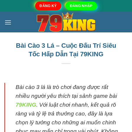
Bỏ
ĐĂNG KÝ
ĐĂNG NHẬP
qua
nội
dung
Bài Cào 3 Lá – Cuộc Đấu Trí Siêu
Tốc Hấp Dẫn Tại 79KING
Bài cào 3 lá là trò chơi đang được rất
nhiều người yêu thích tại sảnh game bài
79KING
. Với luật chơi nhanh, kết quả rõ
ràng và tỷ lệ trả thưởng cao, đây là lựa
chọn lý tưởng cho những ai muốn chinh
phục may mắn chỉ trong vài phút. Không