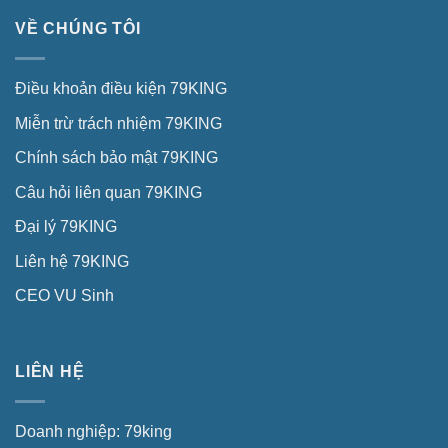
VỀ CHÚNG TÔI
Điều khoản điều kiện 79KING
Miễn trừ trách nhiệm 79KING
Chính sách bảo mật 79KING
Câu hỏi liên quan 79KING
Đại lý 79KING
Liên hệ 79KING
CEO VU Sinh
LIÊN HỆ
Doanh nghiệp: 79king