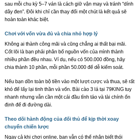
sau mỗi chu kỳ 5–7 ván là cách giữ vận may và tránh “dính
dây đen”. Đôi khi chỉ cần thay đổi một chút là kết quả sẽ
hoàn toàn khác biệt.
Chơi với vốn vừa đủ và chia nhỏ hợp lý
Không ai thành công mãi và cũng chẳng ai thất bại mãi.
Cốt lõi là bạn phải phân bổ nguồn vốn của mình thành
nhiều phần đều nhau. Ví dụ, nếu có 500.000 đồng, hãy
chia thành 10 phần, mỗi phần 50.000 để dễ kiểm soát.
Nếu bạn dồn toàn bộ tiền vào một lượt cược và thua, sẽ rất
khó để lấy lại tinh thần và vốn. Bài cào 3 lá tại 79KING tuy
nhanh nhưng vẫn cần một cái đầu tỉnh táo và tài chính ổn
định để đi đường dài.
Theo dõi hành động của đối thủ để kịp thời xoay
chuyển chiến lược
Ngay cả khi chơi online, bạn vẫn có thể nhận biết thói