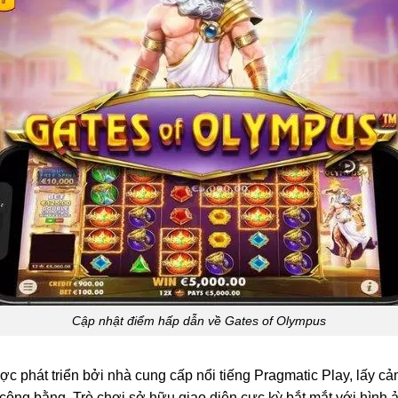
Cập nhật điểm hấp dẫn về Gates of Olympus
 phát triển bởi nhà cung cấp nổi tiếng Pragmatic Play, lấy cả
ông bằng. Trò chơi sở hữu giao diện cực kỳ bắt mắt với hình ản