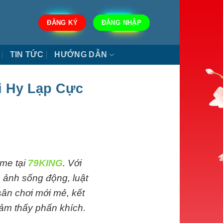
ĐĂNG KÝ
ĐĂNG NHẬP
TIN TỨC
HƯỚNG DẪN
i Hy Lạp Cực
ame tại
79KING
. Với
 ảnh sống động, luật
sân chơi mới mẻ, kết
 cảm thấy phấn khích.