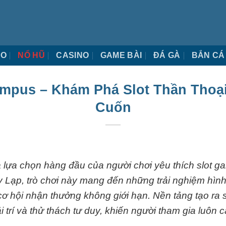
AO
NỔ HŨ
CASINO
GAME BÀI
ĐÁ GÀ
BẮN CÁ
ympus – Khám Phá Slot Thần Thoạ
Cuốn
 lựa chọn hàng đầu của người chơi yêu thích slot g
y Lạp, trò chơi này mang đến những trải nghiệm hình
 cơ hội nhận thưởng không giới hạn. Nền tảng tạo ra 
i trí và thử thách tư duy, khiến người tham gia luôn