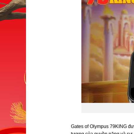
Gates of Olympus 79KING được
tượng của quyền năng và sự c