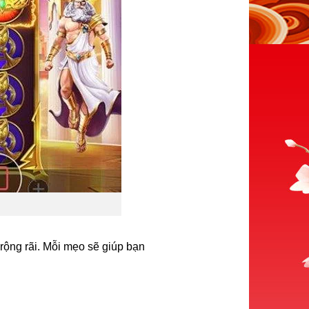
rộng rãi. Mỗi mẹo sẽ giúp bạn