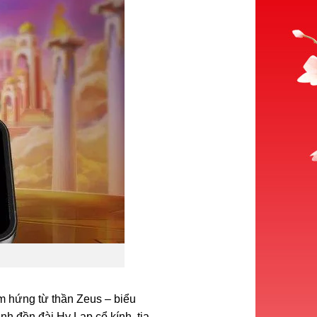
m hứng từ thần Zeus – biểu
h đền đài Hy Lạp cổ kính, tia