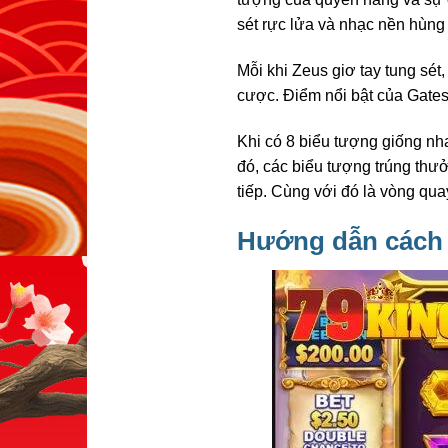
sét rực lửa và nhạc nền hùng
Mỗi khi Zeus giơ tay tung sét
cược. Điểm nổi bật của Gates
Khi có 8 biểu tượng giống nh
đó, các biểu tượng trúng thư
tiếp. Cùng với đó là vòng qu
Hướng dẫn cách 