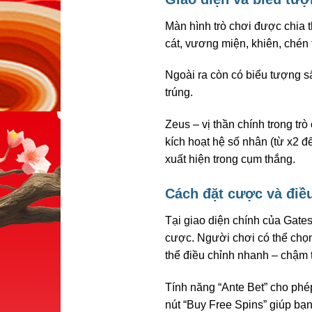
Màn hình trò chơi được chia t
cát, vương miện, khiên, chén 
Ngoài ra còn có biểu tượng sấ
trúng.
Zeus – vị thần chính trong tr
kích hoạt hệ số nhân (từ x2 
xuất hiện trong cụm thắng.
Cách đặt cược và điề
Tại giao diện chính của Gate
cược. Người chơi có thể chọn
thể điều chỉnh nhanh – chậm 
Tính năng “Ante Bet” cho phé
nút “Buy Free Spins” giúp bạ