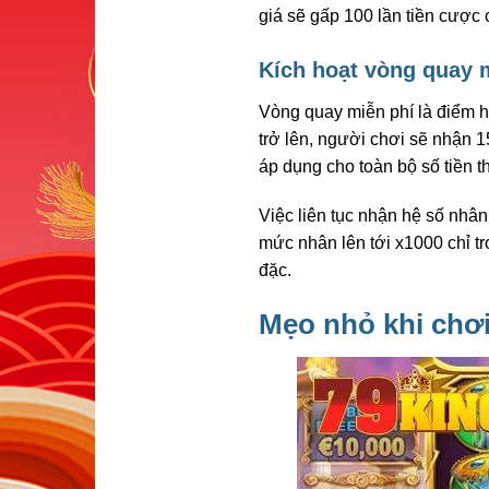
giá sẽ gấp 100 lần tiền cược 
Kích hoạt vòng quay 
Vòng quay miễn phí là điểm h
trở lên, người chơi sẽ nhận 
áp dụng cho toàn bộ số tiền th
Việc liên tục nhận hệ số nhâ
mức nhân lên tới x1000 chỉ t
đặc.
Mẹo nhỏ khi chơ