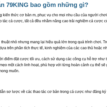
ẫn 79KING bao gồm những gì?
kiến thức cơ bản m, phục vụ cho mọi nhu cầu của người chơi
o tác cá cược, tất cả đều nhằm nâng cao trải nghiệm cá cược c
 thuật nhỏ nhưng mang lại hiệu quả lớn trong quá trình chơi. 
 dựa trên phân tích thực tế, kinh nghiệm của các cao thủ hoặc
i điểm đặt cược tối ưu, cách sử dụng các công cụ hỗ trợ như 
mẹo một cách linh hoạt, phù hợp với từng hoàn cảnh cụ thể sẽ 
 mong muốn.
sơ lược về các thao tác cơ bản trong cá cược như đăng ký tài