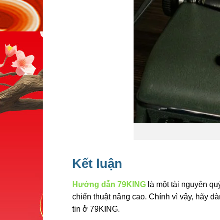
Kết luận
Hướng dẫn 79KING
là một tài nguyên qu
chiến thuật nâng cao. Chính vì vậy, hãy dà
tin ở 79KING.