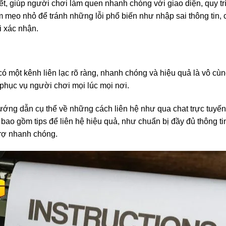
ết, giúp người chơi làm quen nhanh chóng với giao diện, quy tr
 mẹo nhỏ để tránh những lỗi phổ biến như nhập sai thông tin,
i xác nhận.
có một kênh liên lạc rõ ràng, nhanh chóng và hiệu quả là vô cù
phục vụ người chơi mọi lúc mọi nơi.
ng dẫn cụ thể về những cách liên hệ như qua chat trực tuyến, 
bao gồm tips để liên hệ hiệu quả, như chuẩn bị đầy đủ thông ti
trợ nhanh chóng.