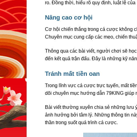
ro. Đồng thời, hiểu rõ quy định, luật lệ củ
Nâng cao cơ hội
Cơ hội chiến thắng trong cá cược không ch
Chuyên mục cung cấp các mẹo, chiến thuật 
Thông qua các bài viết, người chơi sẽ họ
đến kết quả trận đấu. Đây là những kỹ năn
Tránh mất tiền oan
Trong lĩnh vực cá cược trực tuyến, mất tiề
dõi chuyên mục hướng dẫn 79KING giúp ngườ
Bài viết thường xuyên chia sẻ những lưu ý
ảnh hưởng bởi tâm lý. Những thông tin này 
thần trong suốt quá trình cá cược.