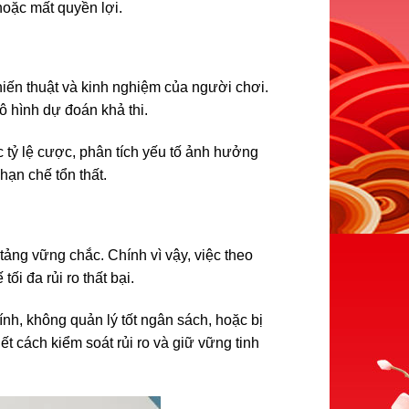
 hoặc mất quyền lợi.
hiến thuật và kinh nghiệm của người chơi.
ô hình dự đoán khả thi.
 tỷ lệ cược, phân tích yếu tố ảnh hưởng
hạn chế tổn thất.
tảng vững chắc. Chính vì vậy, việc theo
i đa rủi ro thất bại.
nh, không quản lý tốt ngân sách, hoặc bị
t cách kiểm soát rủi ro và giữ vững tinh