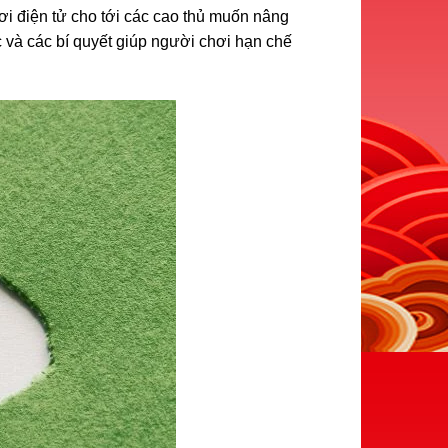
ơi điện tử cho tới các cao thủ muốn nâng
c và các bí quyết giúp người chơi hạn chế