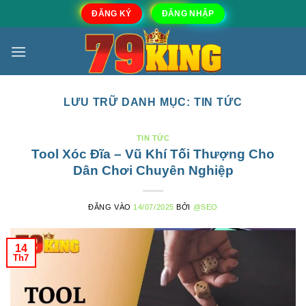
Bỏ
ĐĂNG KÝ
ĐĂNG NHẬP
qua
nội
dung
LƯU TRỮ DANH MỤC:
TIN TỨC
TIN TỨC
Tool Xóc Đĩa – Vũ Khí Tối Thượng Cho
Dân Chơi Chuyên Nghiệp
ĐĂNG VÀO
14/07/2025
BỞI
@SEO
14
Th7